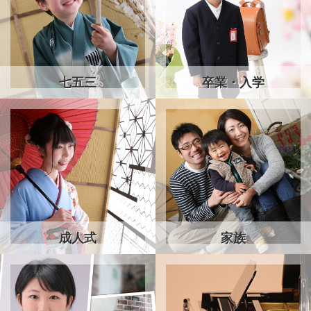
七五三
卒業・入学
成人式
家族