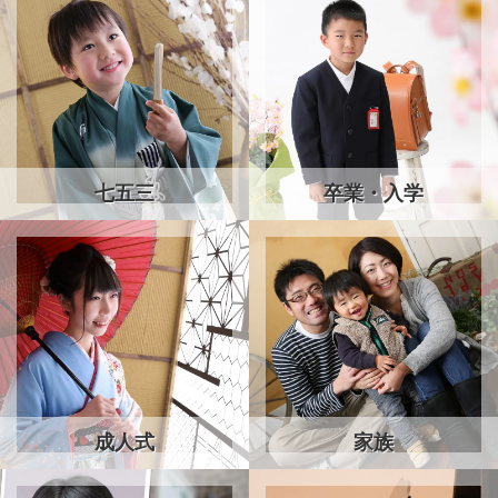
七五三
卒業・入学
成人式
家族