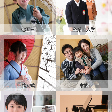
七五三
卒業・入学
成人式
家族