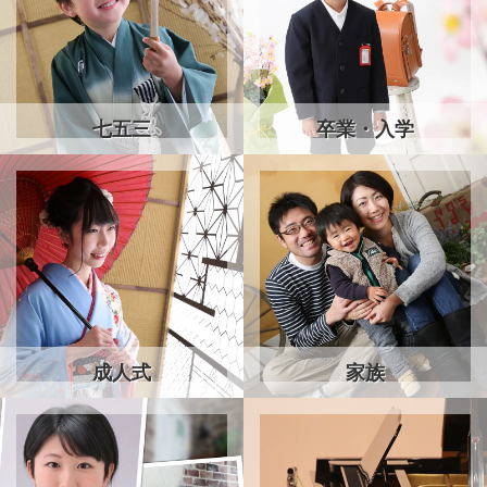
七五三
卒業・入学
成人式
家族