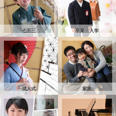
七五三
卒業・入学
成人式
家族