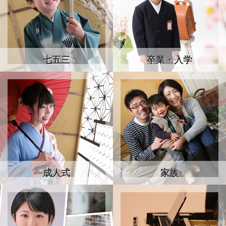
七五三
卒業・入学
成人式
家族