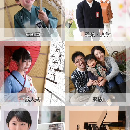
七五三
卒業・入学
成人式
家族