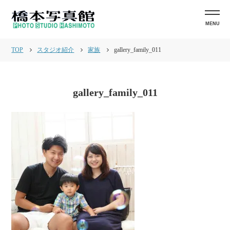
MENU
TOP
スタジオ紹介
家族
gallery_family_011
gallery_family_011