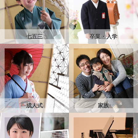
七五三
卒業・入学
成人式
家族