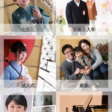
七五三
卒業・入学
成人式
家族