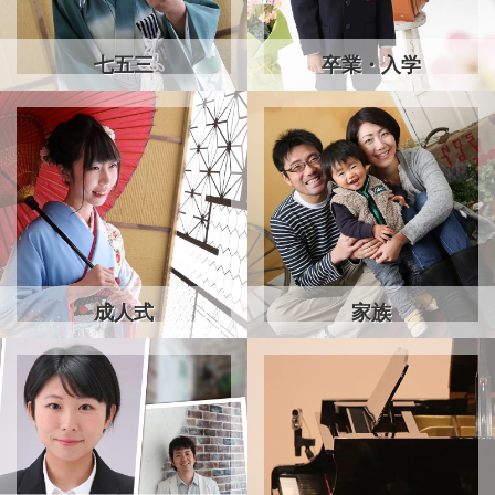
七五三
卒業・入学
成人式
家族