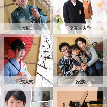
七五三
卒業・入学
成人式
家族